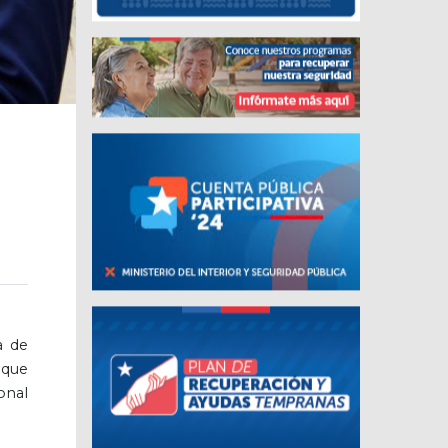
a de
 que
onal