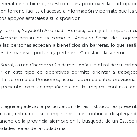
eneral de Gobierno, nuestro rol es promover la participaci
r en terreno facilita el acceso a información y permite que las 
tos apoyos estatales a su disposición.”
l y Familia, Nayadeth Ahumada Herrera, subrayó la importanci
 “Acercar herramientas como el Registro Social de Hogares
 las personas accedan a beneficios sin barreras, lo que reaf
es de manera oportuna y pertinente”, destacó la seremi.
 Social, Jaime Chamorro Galdames, enfatizó el rol de su carter
ar en este tipo de operativos permite orientar a trabajado
la Reforma de Pensiones, actualización de datos previsional
á presente para acompañarlos en la mejora continua de
”
chagua agradeció la participación de las instituciones present
unidad, reiterando su compromiso de continuar desplegand
ancho de la provincia, siempre en la búsqueda de un Estado
idades reales de la ciudadanía.