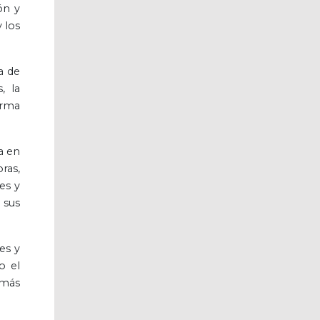
ón y
y los
a de
, la
irma
a en
ras,
es y
 sus
es y
o el
 más