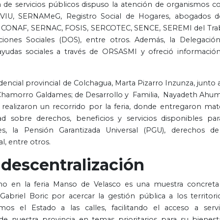
aza de servicios públicos dispuso la atención de organismos 
ERVIU, SERNAMeG, Registro Social de Hogares, abogados d
SAG, CONAF, SERNAC, FOSIS, SERCOTEC, SENCE, SEREMI del Tra
aciones Sociales (DOS), entre otros. Además, la Delegació
ayudas sociales a través de ORSASMI y ofreció informació
dencial provincial de Colchagua, Marta Pizarro Inzunza, junto a
me Chamorro Galdames; de Desarrollo y Familia, Nayadeth Ahu
realizaron un recorrido por la feria, donde entregaron mate
d sobre derechos, beneficios y servicios disponibles par
s, la Pensión Garantizada Universal (PGU), derechos de
l, entre otros.
descentralización
eno en la feria Manso de Velasco es una muestra concreta
riel Boric por acercar la gestión pública a los territori
mos el Estado a las calles, facilitando el acceso a servi
de nuestra provincia en temas prioritarios para su bienest