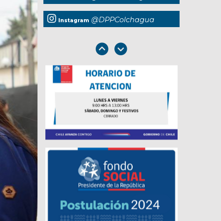
@DPPColchagua
Instagram