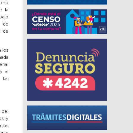
como
e la
bajo
n de
n de
 los
mada
rial
a el
 las
 del
os y
cios
ar y